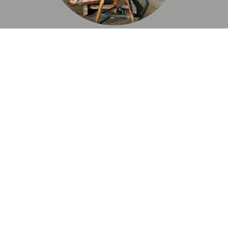
Über meine Arbeit – Kurzfassung
Ich bin vornehmlich eine Objekt- und
Installationskünstlerin. Für mein Werk nutzte ich
bereits existierende, mit Geschichte beladene,
Dinge. Entsprechend einer gewählten Thematik
werden Alltagsgegenstände von mir neu
zusammengesetzt, in ihrer Bedeutung also
erweitert. Sie könnten nun als ‚Hybridobjekte‘
oder ‚Zwitterdinge‘ aufgefasst werden.